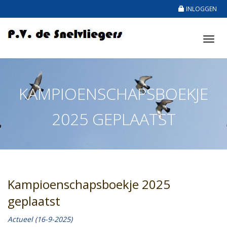
INLOGGEN
Tog
nav
KAMPIOENSCHAPSBOEKJE
2025 GEPLAATST
Kampioenschapsboekje 2025
geplaatst
Actueel (16-9-2025)