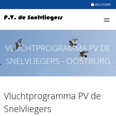
INLOGGEN
Tog
nav
VLUCHTPROGRAMMA PV DE
SNELVLIEGERS - OOSTBURG
Vluchtprogramma PV de
Snelvliegers