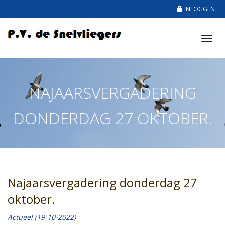
INLOGGEN
Tog
nav
NAJAARSVERGADERING
DONDERDAG 27 OKTOBER.
Najaarsvergadering donderdag 27
oktober.
Actueel (19-10-2022)