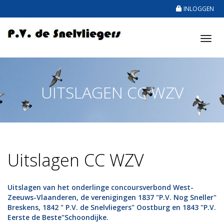
INLOGGEN
Tog
nav
UITSLAGEN CC WZV
Uitslagen CC WZV
Uitslagen van het onderlinge concoursverbond West-
Zeeuws-Vlaanderen, de verenigingen 1837 "P.V. Nog Sneller"
Breskens, 1842 " P.V. de Snelvliegers" Oostburg en 1843 "P.V.
Eerste de Beste"Schoondijke.