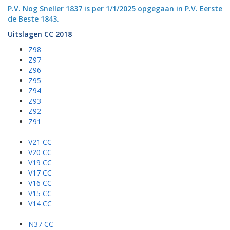
P.V. Nog Sneller 1837 is per 1/1/2025 opgegaan in P.V. Eerste
de Beste 1843.
Uitslagen CC 2018
Z98
Z97
Z96
Z95
Z94
Z93
Z92
Z91
V21 CC
V20 CC
V19 CC
V17 CC
V16 CC
V15 CC
V14 CC
N37 CC