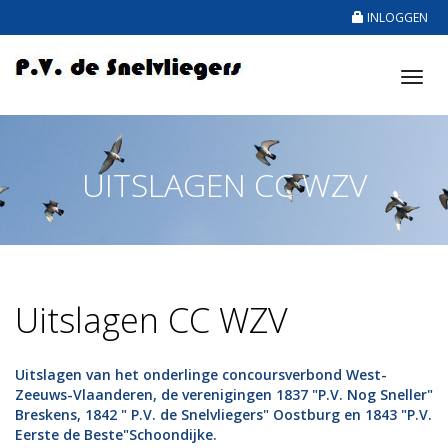
INLOGGEN
Tog
nav
UITSLAGEN CC WZV
Uitslagen CC WZV
Uitslagen van het onderlinge concoursverbond West-
Zeeuws-Vlaanderen, de verenigingen 1837 "P.V. Nog Sneller"
Breskens, 1842 " P.V. de Snelvliegers" Oostburg en 1843 "P.V.
Eerste de Beste"Schoondijke.